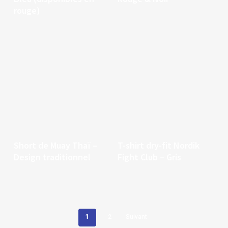
rouge)
Continuer la lecture
Continuer la lecture
Short de Muay Thaï –
T-shirt dry-fit Nordik
Design traditionnel
Fight Club – Gris
1
2
Suivant