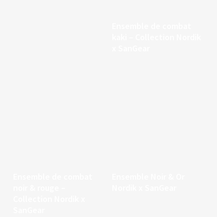
Continuer la lecture
Ensemble de combat
kaki – Collection Nordik
x SanGear
Continuer la lecture
Continuer la lecture
Ensemble de combat
Ensemble Noir & Or
noir & rouge –
Nordik x SanGear
Collection Nordik x
SanGear