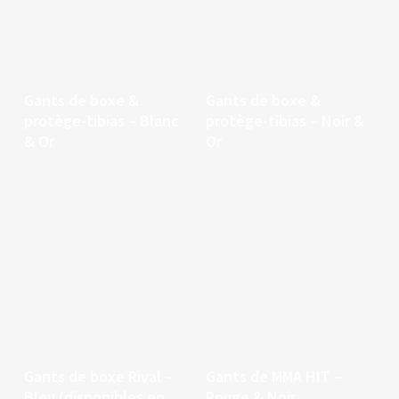
Continuer la lecture
Continuer la lecture
Gants de boxe &
Gants de boxe &
protège-tibias – Blanc
protège-tibias – Noir &
& Or
Or
Continuer la lecture
Continuer la lecture
Gants de boxe Rival –
Gants de MMA HIT –
Bleu (disponibles en
Rouge & Noir