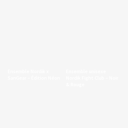
Continuer la lecture
Continuer la lecture
Ensemble Nordik x
Ensemble unisexe
SanGear – Édition Néon
Nordik Fight Club – Noir
& Rouge