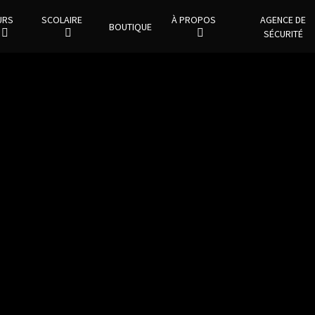
URS
SCOLAIRE
À PROPOS
AGENCE DE
BOUTIQUE
SÉCURITÉ
Alexy Cloutier
MMA – Jiu Jitsu brésilien
Alexy Cloutier est un athlète de MMA au
talent exceptionnel, signé avec