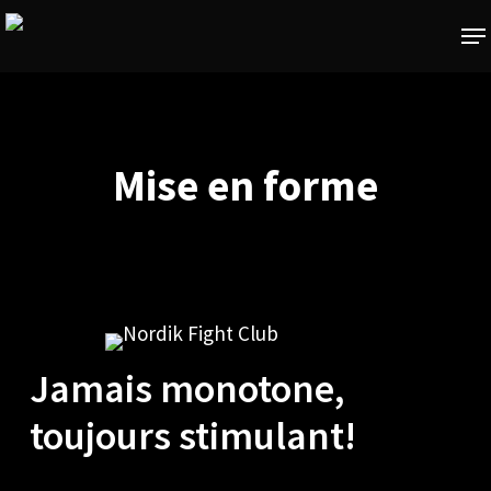
Skip
Me
to
main
content
Mise en forme
Jamais monotone,
toujours stimulant!